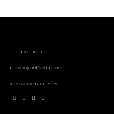
T:
231.571.6914
E:
hello@addfuelfire.com
A:
2743 Henry St. #109