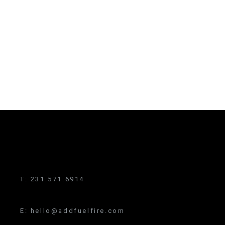
T:
231.571.6914
E:
hello@addfuelfire.com