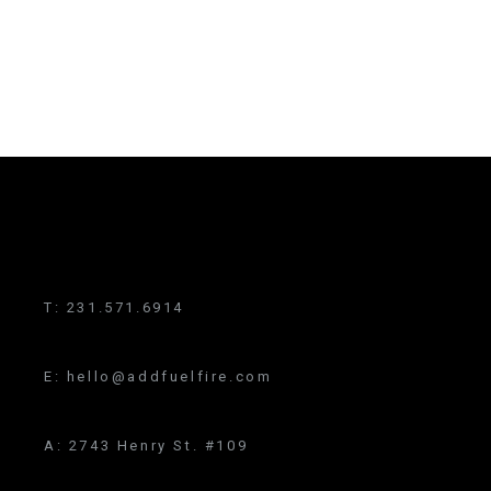
T:
231.571.6914
E:
hello@addfuelfire.com
A:
2743 Henry St. #109