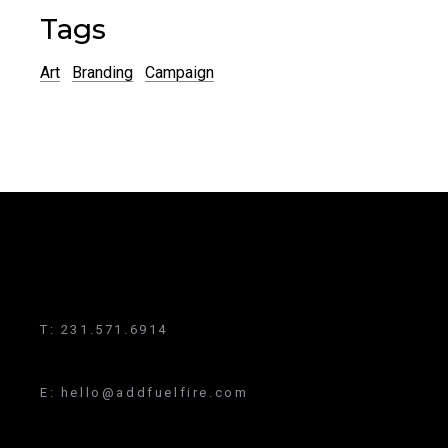
Tags
Art
Branding
Campaign
T:
231.571.6914
E:
hello@addfuelfire.com